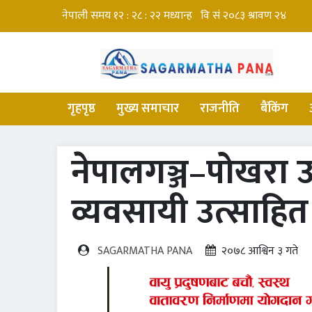
गृहपृष्ठ
मुख्य समाचार
राजनीति
बैंकिंग
नेपालगञ्ज–पोखरा उ
व्यवसायी उत्साहित
SAGARMATHA PANA
२०७८ आश्विन ३ गते