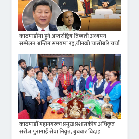
काठमाडौंमा हुने अन्तर्राष्ट्रिय तिब्बती अध्ययन
सम्मेलन अन्तिम समयमा रद्द,चीनको चासोबारे चर्चा
काठमाडौँ महानगरका प्रमुख प्रशासकीय अधिकृत
सरोज गुरागाईँ सेवा निवृत्त, बुधबार विदाइ