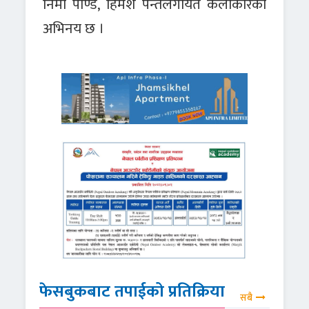
निमा पाण्डे, हिमेश पन्तलगायत कलाकारको
अभिनय छ ।
फेसबुकबाट तपाईको प्रतिक्रिया
सबै