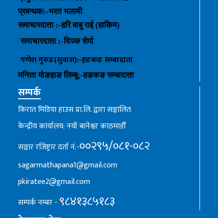
प्रबन्धक
:-
भरत भलामी
समाचारदाता :-हरि बाबु राई (हाकिम)
समाचारदाता :-
दिपक शेर्पा
गणेश गुरुङ(सुबास):-हङकङ
सम्बादाता
मनिता योङहाङ
लिम्बू:-
हङकङ
सम्बादाता
सम्पर्क
किरात मिडिया हाउस प्रा.लि. द्वारा सञ्चालित
केन्द्रीय कार्यालय: नयाँ बानेश्वर काठमाडौँ
००२९५/०८१-०८२
सञ्चार रजिष्ट्रार दर्ता नं.-
sagarmathapana1@gmail.com
pkiratee2@gmail.com
९८४१३८५१८३
सम्पर्क नम्बर -