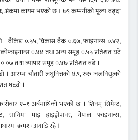
भएको थियो । नेप्से परिसूचक भने यस दिन ६.७ अंक
६६ अंकमा कायम भएको छ । ७९ कम्पनीको मूल्य बढ्दा
यो । बैंकिङ ०.५५, विकास बैंक ०.६७, फाइनान्स ०.४२,
क्रोफाइनान्स ०.४४ तथा अन्य समूह ०.५५ प्रतिशत घटे
ा ०.०७ तथा ब्यापार समूह ०.४७ प्रतिशत बढे ।
यो । आरम्भ चौतारी लघुवित्तको ४.९, रुरु जलविद्युत्को
तिशत घट्यो ।
कारोबार १–१ अर्बमाथिको भएको छ । शिवम् सिमेन्ट,
ट, सानिमा माइ हाइड्रोपावर, नेपाल फाइनान्स,
रमा क्रमशः अगाडि रहे ।