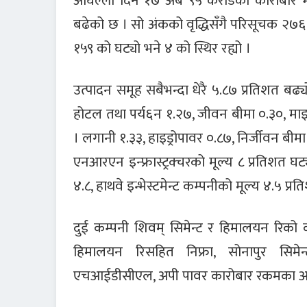
अघिल्लो दिन १७ अर्ब ९५ करोडको कारोबार 
बढेको छ । सो अंकको वृद्धिसँगै परिसूचक २७
१५९ को घट्यो भने ४ को स्थिर रह्यो ।
उत्पादन समूह सबैभन्दा धेरै ५.८७ प्रतिशत बढ्
होटल तथा पर्य६न १.२७, जीवन बीमा ०.३०, माइ
। लगानी १.३३, हाइड्रोपावर ०.८७, निर्जीवन बीम
एनआरएन इन्फ्रास्ट्रक्चरको मूल्य ८ प्रतिशत घट्
४.८, हाथवे इन्भेस्टमेन्ट कम्पनीको मूल्य ४.५ प्र
दुई कम्पनी शिवम् सिमेन्ट र हिमालयन रिको 
हिमालयन रिसहित निफ्रा, सोनापुर सिमेन्
एचआईडीसीएल, अपी पावर कारोबार रकमका आधा