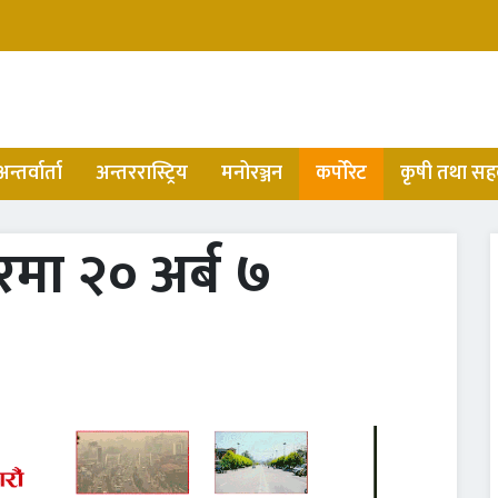
अन्तर्वार्ता
अन्तररास्ट्रिय
मनोरञ्जन
कर्पोरेट
कृषी तथा सह
रमा २० अर्ब ७