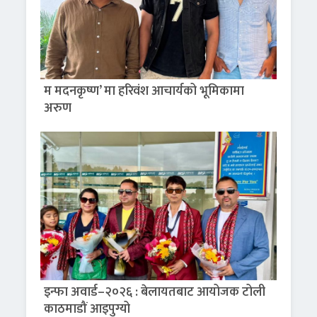
म मदनकृष्ण’ मा हरिवंश आचार्यको भूमिकामा
अरुण
इन्फा अवार्ड–२०२६ : बेलायतबाट आयोजक टोली
काठमाडौं आइपुग्यो