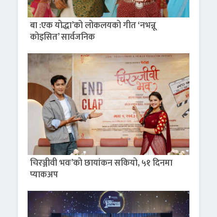
बा :एक योद्धा’को लोकलयको गीत ‘नभन्नू
कोइसित’ सार्वजनिक
चिरञ्जीवी भवः’को छायांकन सकियो, ५१ दिनमा
प्याकअप