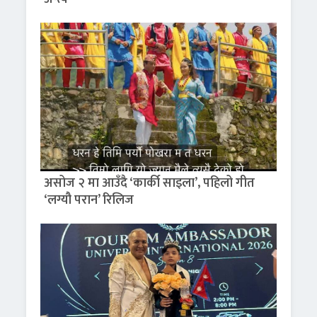
असोज २ मा आउँदै ‘कार्की साइला’, पहिलो गीत
‘लग्यौ परान’ रिलिज