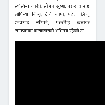
स्वस्तिमा कार्की, सौजन सुब्बा, नरेन्द्र तामाङ,
सोफिया लिम्बू, दीर्घ लामा, महेश लिम्बू,
रत्नप्रसाद न्यौपाने, भक्तसिंह कठायत
लगायतका कलाकारको अभिनय रहेको छ ।