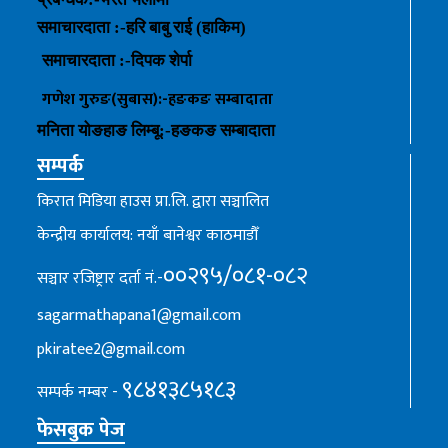
समाचारदाता :-हरि बाबु राई (हाकिम)
समाचारदाता :-
दिपक शेर्पा
गणेश गुरुङ(सुबास):-हङकङ
सम्बादाता
मनिता योङहाङ
लिम्बू:-
हङकङ
सम्बादाता
सम्पर्क
किरात मिडिया हाउस प्रा.लि. द्वारा सञ्चालित
केन्द्रीय कार्यालय: नयाँ बानेश्वर काठमाडौँ
००२९५/०८१-०८२
सञ्चार रजिष्ट्रार दर्ता नं.-
sagarmathapana1@gmail.com
pkiratee2@gmail.com
९८४१३८५१८३
सम्पर्क नम्बर -
फेसबुक पेज