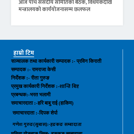
आज पाँच संसदीय समितिको बैठक, विधेयकदेखि
मन्त्रालयको कार्ययोजनासम्म छलफल
हाम्रो टिम
सञ्चालक तथा कार्यकारी सम्पादक :- प्रविन किराती
सम्पादक :- रामराजा केसी
निर्देशक :- रीता गुरुङ
शान्ति बिष्ट
प्रमुख कार्यकारी निर्देशक :-
प्रबन्धक
:-
भरत भलामी
समाचारदाता :-हरि बाबु राई (हाकिम)
समाचारदाता :-
दिपक शेर्पा
गणेश गुरुङ(सुबास):-हङकङ
सम्बादाता
मनिता योङहाङ
लिम्बू:-
हङकङ
सम्बादाता