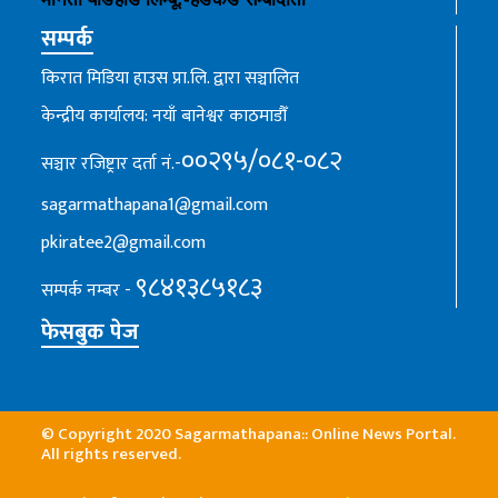
सम्पर्क
किरात मिडिया हाउस प्रा.लि. द्वारा सञ्चालित
केन्द्रीय कार्यालय: नयाँ बानेश्वर काठमाडौँ
००२९५/०८१-०८२
सञ्चार रजिष्ट्रार दर्ता नं.-
sagarmathapana1@gmail.com
pkiratee2@gmail.com
९८४१३८५१८३
सम्पर्क नम्बर -
फेसबुक पेज
© Copyright 2020 Sagarmathapana:: Online News Portal.
All rights reserved.