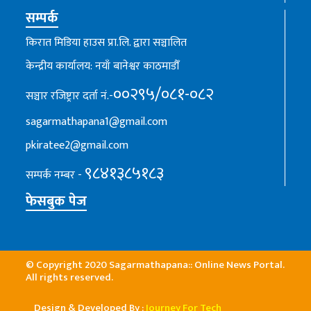
सम्पर्क
किरात मिडिया हाउस प्रा.लि. द्वारा सञ्चालित
केन्द्रीय कार्यालय: नयाँ बानेश्वर काठमाडौँ
००२९५/०८१-०८२
सञ्चार रजिष्ट्रार दर्ता नं.-
sagarmathapana1@gmail.com
pkiratee2@gmail.com
९८४१३८५१८३
सम्पर्क नम्बर -
फेसबुक पेज
© Copyright 2020 Sagarmathapana:: Online News Portal.
All rights reserved.
Design & Developed By :
Journey For Tech