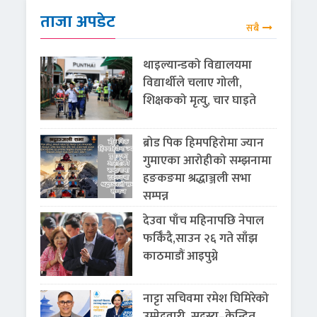
ताजा अपडेट
सबै
थाइल्यान्डको विद्यालयमा
विद्यार्थीले चलाए गोली,
शिक्षकको मृत्यु, चार घाइते
ब्रोड पिक हिमपहिरोमा ज्यान
गुमाएका आरोहीको सम्झनामा
हङकङमा श्रद्धाञ्जली सभा
सम्पन्न
देउवा पाँच महिनापछि नेपाल
फर्किँदै,साउन २६ गते साँझ
काठमाडौं आइपुग्ने
नाट्टा सचिवमा रमेश घिमिरेको
उम्मेदवारी, सदस्य–केन्द्रित