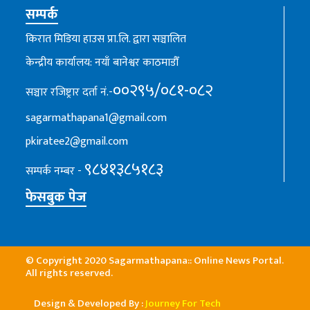
सम्पर्क
किरात मिडिया हाउस प्रा.लि. द्वारा सञ्चालित
केन्द्रीय कार्यालय: नयाँ बानेश्वर काठमाडौँ
००२९५/०८१-०८२
सञ्चार रजिष्ट्रार दर्ता नं.-
sagarmathapana1@gmail.com
pkiratee2@gmail.com
९८४१३८५१८३
सम्पर्क नम्बर -
फेसबुक पेज
© Copyright 2020 Sagarmathapana:: Online News Portal.
All rights reserved.
Design & Developed By :
Journey For Tech