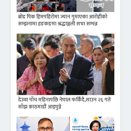
ब्रोड पिक हिमपहिरोमा ज्यान गुमाएका आरोहीको
सम्झनामा हङकङमा श्रद्धाञ्जली सभा सम्पन्न
देउवा पाँच महिनापछि नेपाल फर्किँदै,साउन २६ गते
साँझ काठमाडौं आइपुग्ने