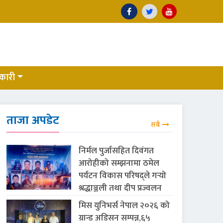
कारी
ताजा अपडेट
सबै
निर्मल पुर्जासहित दिवंगत
आरोहीको सम्झनामा ठमेल
पर्यटन विकास परिषद्ले गर्‍यो
श्रद्धाञ्जली तथा दीप प्रज्वलन
मिस युनिभर्स नेपाल २०२६ को
ग्रान्ड अडिसन सम्पन्न,६५