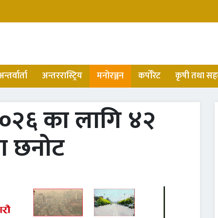
अन्तर्वार्ता
अन्तररास्ट्रिय
मनोरञ्जन
कर्पोरेट
कृषी तथा सह
२०२६ का लागि ४२
मा छनोट