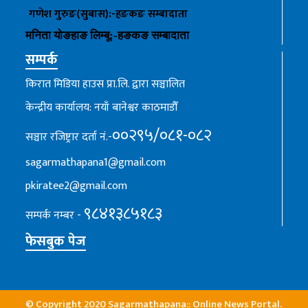
गणेश गुरुङ(सुबास):-हङकङ
सम्बादाता
मनिता योङहाङ
लिम्बू:-
हङकङ
सम्बादाता
सम्पर्क
किरात मिडिया हाउस प्रा.लि. द्वारा सञ्चालित
केन्द्रीय कार्यालय: नयाँ बानेश्वर काठमाडौँ
००२९५/०८१-०८२
सञ्चार रजिष्ट्रार दर्ता नं.-
sagarmathapana1@gmail.com
pkiratee2@gmail.com
९८४१३८५१८३
सम्पर्क नम्बर -
फेसबुक पेज
© Copyright 2020 Sagarmathapana:: Online News Portal.