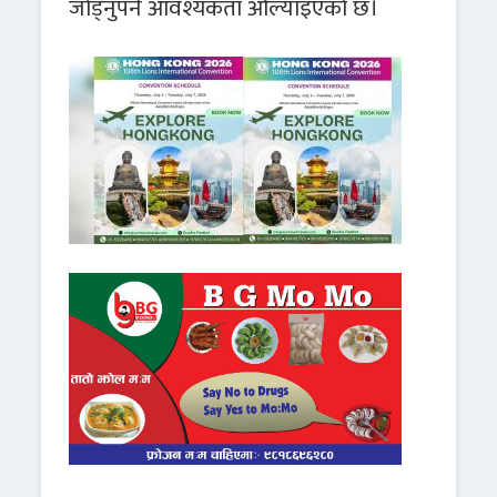
जोड्नुपर्ने आवश्यकता औंल्याइएको छ।