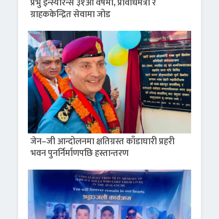
प्रभु इन्स्योरेन्स ३१औँ वर्षमा, प्रविधिमैत्री र
ग्राहककेन्द्रित सेवामा जोड
जेन–जी आन्दोलनमा क्षतिग्रस्त काँडाघारी प्रहरी
भवन पुनर्निर्माणपछि हस्तान्तरण