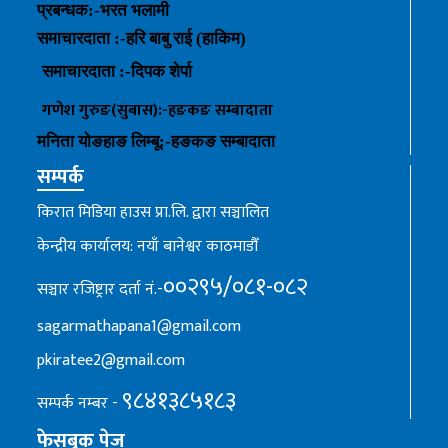
प्रबन्धक
:-
भरत भलामी
समाचारदाता :-हरि बाबु राई (हाकिम)
समाचारदाता :-
दिपक शेर्पा
गणेश गुरुङ(सुबास):-हङकङ
सम्बादाता
मनिता योङहाङ
लिम्बू:-
हङकङ
सम्बादाता
सम्पर्क
किरात मिडिया हाउस प्रा.लि. द्वारा सञ्चालित
केन्द्रीय कार्यालय: नयाँ बानेश्वर काठमाडौँ
००२९५/०८१-०८२
सञ्चार रजिष्ट्रार दर्ता नं.-
sagarmathapana1@gmail.com
pkiratee2@gmail.com
९८४१३८५१८३
सम्पर्क नम्बर -
फेसबुक पेज