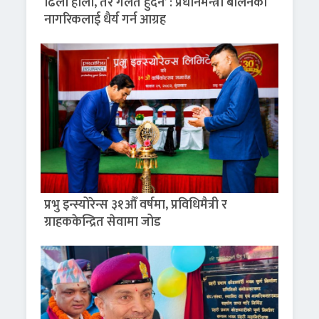
ढिला होला, तर गलत हुँदैन’ : प्रधानमन्त्री बालेनको
नागरिकलाई धैर्य गर्न आग्रह
प्रभु इन्स्योरेन्स ३१औँ वर्षमा, प्रविधिमैत्री र
ग्राहककेन्द्रित सेवामा जोड