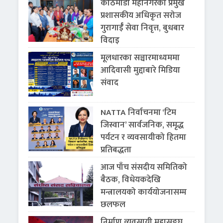
काठमाडौँ महानगरका प्रमुख
प्रशासकीय अधिकृत सरोज
गुरागाईँ सेवा निवृत्त, बुधबार
विदाइ
मूलधारका सञ्चारमाध्यममा
आदिवासी मुद्दाबारे मिडिया
संवाद
NATTA निर्वाचनमा ‘टिम
जिस्वान’ सार्वजनिक, समृद्ध
पर्यटन र व्यवसायीको हितमा
प्रतिबद्धता
आज पाँच संसदीय समितिको
बैठक, विधेयकदेखि
मन्त्रालयको कार्ययोजनासम्म
छलफल
निर्माण व्यवसायी महासङ्घ