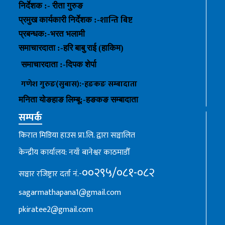
निर्देशक :- रीता गुरुङ
शान्ति बिष्ट
प्रमुख कार्यकारी निर्देशक :-
प्रबन्धक
:-
भरत भलामी
समाचारदाता :-हरि बाबु राई (हाकिम)
समाचारदाता :-
दिपक शेर्पा
गणेश गुरुङ(सुबास):-हङकङ
सम्बादाता
मनिता योङहाङ
लिम्बू:-
हङकङ
सम्बादाता
सम्पर्क
किरात मिडिया हाउस प्रा.लि. द्वारा सञ्चालित
केन्द्रीय कार्यालय: नयाँ बानेश्वर काठमाडौँ
००२९५/०८१-०८२
सञ्चार रजिष्ट्रार दर्ता नं.-
sagarmathapana1@gmail.com
pkiratee2@gmail.com