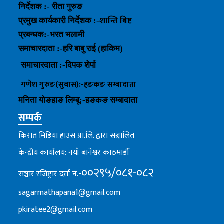
निर्देशक :- रीता गुरुङ
शान्ति बिष्ट
प्रमुख कार्यकारी निर्देशक :-
प्रबन्धक
:-
भरत भलामी
समाचारदाता :-हरि बाबु राई (हाकिम)
समाचारदाता :-
दिपक शेर्पा
गणेश गुरुङ(सुबास):-हङकङ
सम्बादाता
मनिता योङहाङ
लिम्बू:-
हङकङ
सम्बादाता
सम्पर्क
किरात मिडिया हाउस प्रा.लि. द्वारा सञ्चालित
केन्द्रीय कार्यालय: नयाँ बानेश्वर काठमाडौँ
००२९५/०८१-०८२
सञ्चार रजिष्ट्रार दर्ता नं.-
sagarmathapana1@gmail.com
pkiratee2@gmail.com