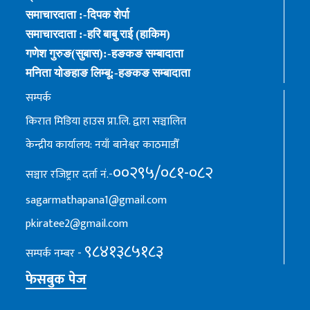
समाचारदाता :-दिपक शेर्पा
समाचारदाता :-हरि बाबु राई (हाकिम)
गणेश गुरुङ(सुबास):-हङकङ सम्बादाता
मनिता योङहाङ लिम्बू:-हङकङ सम्बादाता
सम्पर्क
किरात मिडिया हाउस प्रा.लि. द्वारा सञ्चालित
केन्द्रीय कार्यालय: नयाँ बानेश्वर काठमाडौँ
००२९५/०८१-०८२
सञ्चार रजिष्ट्रार दर्ता नं.-
sagarmathapana1@gmail.com
pkiratee2@gmail.com
९८४१३८५१८३
सम्पर्क नम्बर -
फेसबुक पेज