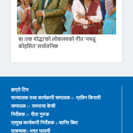
बा :एक योद्धा’को लोकलयको गीत ‘नभन्नू
कोइसित’ सार्वजनिक
हाम्रो टिम
सञ्चालक तथा कार्यकारी सम्पादक :- प्रविन किराती
सम्पादक :- रामराजा केसी
निर्देशक :- रीता गुरुङ
प्रमुख कार्यकारी निर्देशक :-शान्ति बिष्ट
प्रबन्धक:-भरत भलामी