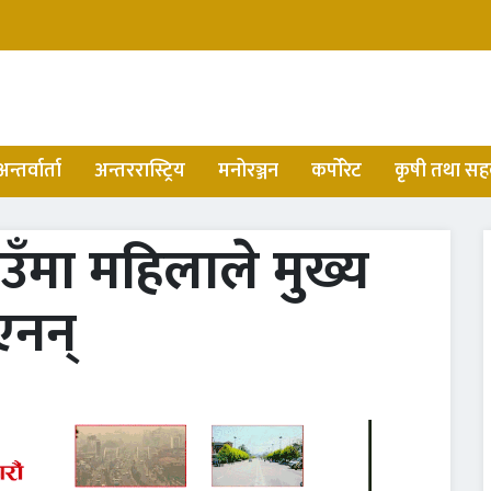
अन्तर्वार्ता
अन्तररास्ट्रिय
मनोरञ्जन
कर्पोरेट
कृषी तथा सह
ँमा महिलाले मुख्य
एनन्