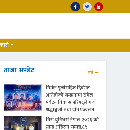
कारी
ताजा अपडेट
सबै
निर्मल पुर्जासहित दिवंगत
आरोहीको सम्झनामा ठमेल
पर्यटन विकास परिषद्ले गर्‍यो
श्रद्धाञ्जली तथा दीप प्रज्वलन
मिस युनिभर्स नेपाल २०२६ को
ग्रान्ड अडिसन सम्पन्न,६५