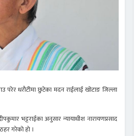
ाउ परेर धराैटीमा छुटेका मदन राईलाई खोटाङ जिल्ला
पकुमार भट्टराईका अनुसार न्यायाधीश नारायणप्रसाद
हर गरेको हाे ।