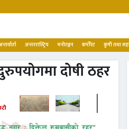
अन्तर्वार्ता
अन्तररास्ट्रिय
मनोरञ्जन
कर्पोरेट
कृषी तथा सह
ुरुपयोगमा दोषी ठहर