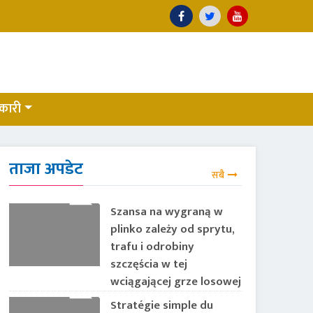
कारी
ताजा अपडेट
सबै
Szansa na wygraną w
plinko zależy od sprytu,
trafu i odrobiny
szczęścia w tej
wciągającej grze losowej
Stratégie simple du