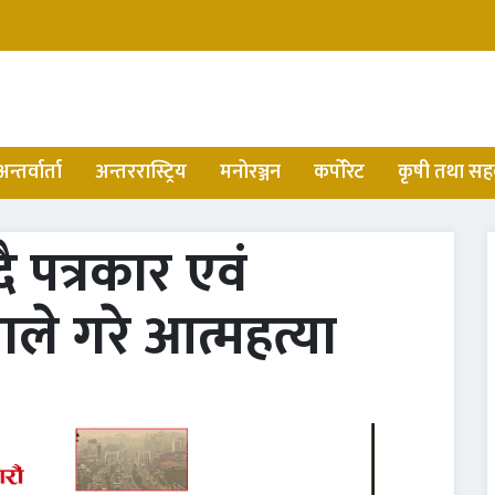
अन्तर्वार्ता
अन्तररास्ट्रिय
मनोरञ्जन
कर्पोरेट
कृषी तथा सह
ै पत्रकार एवं
ले गरे आत्महत्या
े