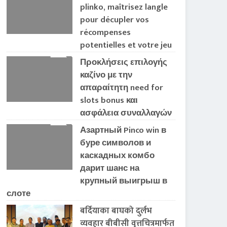
plinko, maîtrisez langle
pour décupler vos
récompenses
potentielles et votre jeu
Προκλήσεις επιλογής
καζίνο με την
απαραίτητη need for
slots bonus και
ασφάλεια συναλλαγών
Азартный Pinco win в
буре символов и
каскадных комбо
дарит шанс на
крупный выигрыш в
слоте
बर्दियाका बाघको दुर्लभ
व्यवहार बीबीसी वृत्तचित्रमार्फत