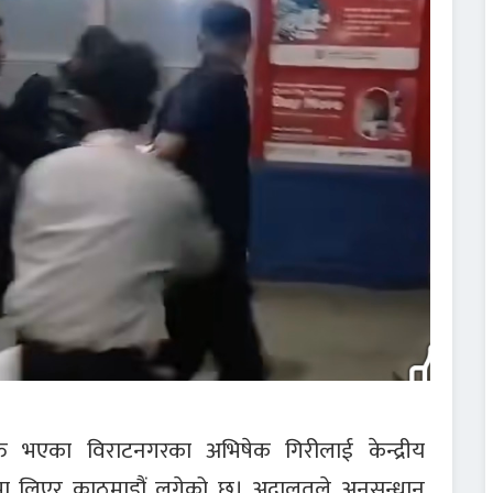
्त भएका विराटनगरका अभिषेक गिरीलाई केन्द्रीय
्रणमा लिएर काठमाडौं लगेको छ। अदालतले अनुसन्धान