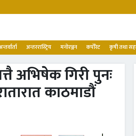
अन्तर्वार्ता
अन्तररास्ट्रिय
मनोरञ्जन
कर्पोरेट
कृषी तथा सह
तै अभिषेक गिरी पुनः
रातारात काठमाडौं