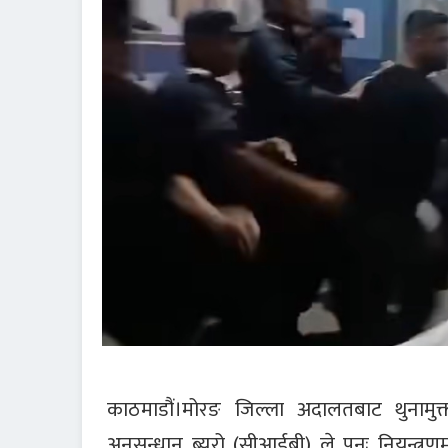
काठमाडौं।मोरङ जिल्ला अदालतबाट थुनामुक
अनुसन्धान ब्यूरो (सीआईबी) ले पुनः नियन्त