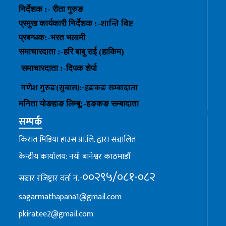
निर्देशक :- रीता गुरुङ
शान्ति बिष्ट
प्रमुख कार्यकारी निर्देशक :-
प्रबन्धक
:-
भरत भलामी
समाचारदाता :-हरि बाबु राई (हाकिम)
समाचारदाता :-
दिपक शेर्पा
गणेश गुरुङ(सुबास):-हङकङ
सम्बादाता
मनिता योङहाङ
लिम्बू:-
हङकङ
सम्बादाता
सम्पर्क
किरात मिडिया हाउस प्रा.लि. द्वारा सञ्चालित
केन्द्रीय कार्यालय: नयाँ बानेश्वर काठमाडौँ
००२९५/०८१-०८२
सञ्चार रजिष्ट्रार दर्ता नं.-
sagarmathapana1@gmail.com
pkiratee2@gmail.com