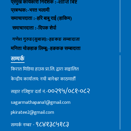
शान्ति बिष्ट
प्रमुख कार्यकारी निर्देशक :-
प्रबन्धक
:-
भरत भलामी
समाचारदाता :-हरि बाबु राई (हाकिम)
समाचारदाता :-
दिपक शेर्पा
गणेश गुरुङ(सुबास):-हङकङ
सम्बादाता
मनिता योङहाङ
लिम्बू:-
हङकङ
सम्बादाता
सम्पर्क
किरात मिडिया हाउस प्रा.लि. द्वारा सञ्चालित
केन्द्रीय कार्यालय: नयाँ बानेश्वर काठमाडौँ
००२९५/०८१-०८२
सञ्चार रजिष्ट्रार दर्ता नं.-
sagarmathapana1@gmail.com
pkiratee2@gmail.com
९८४१३८५१८३
सम्पर्क नम्बर -