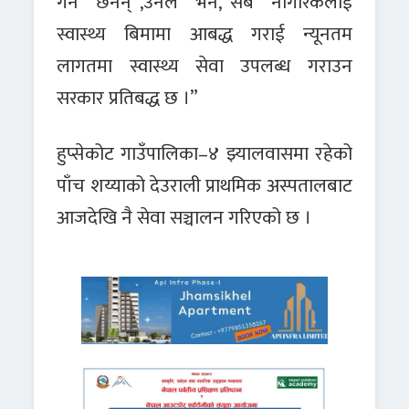
गर्ने छैनन्”,उनले भने,“सबै नागरिकलाई
स्वास्थ्य बिमामा आबद्ध गराई न्यूनतम
लागतमा स्वास्थ्य सेवा उपलब्ध गराउन
सरकार प्रतिबद्ध छ ।”
हुप्सेकोट गाउँपालिका–४ झ्यालवासमा रहेको
पाँच शय्याको देउराली प्राथमिक अस्पतालबाट
आजदेखि नै सेवा सञ्चालन गरिएको छ ।