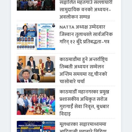
सञ्चालित महतगाउँ सल्लाघारी
सामुदायिक वनको अध्ययन–
अवलोकन सम्पन्न
NATTA अध्यक्ष उम्मेदवार
जिस्वान तुलाधरले सार्वजनिक
गरिन् १२ बुँदे प्रतिबद्धता–पत्र
काठमाडौंमा हुने अन्तर्राष्ट्रिय
तिब्बती अध्ययन सम्मेलन
अन्तिम समयमा रद्द,चीनको
चासोबारे चर्चा
काठमाडौँ महानगरका प्रमुख
प्रशासकीय अधिकृत सरोज
गुरागाईँ सेवा निवृत्त, बुधबार
विदाइ
मूलधारका सञ्चारमाध्यममा
आदिवासी मुद्दाबारे मिडिया