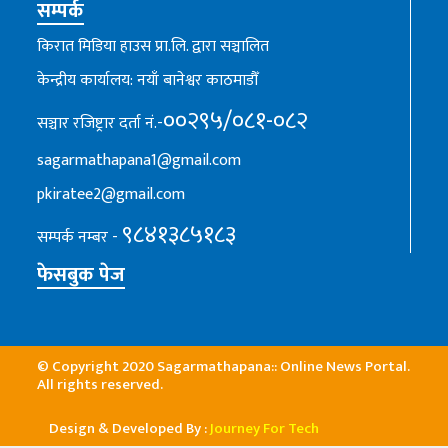
सम्पर्क
किरात मिडिया हाउस प्रा.लि. द्वारा सञ्चालित
केन्द्रीय कार्यालय: नयाँ बानेश्वर काठमाडौँ
००२९५/०८१-०८२
सञ्चार रजिष्ट्रार दर्ता नं.-
sagarmathapana1@gmail.com
pkiratee2@gmail.com
९८४१३८५१८३
सम्पर्क नम्बर -
फेसबुक पेज
© Copyright 2020 Sagarmathapana:: Online News Portal.
All rights reserved.
Design & Developed By :
Journey For Tech