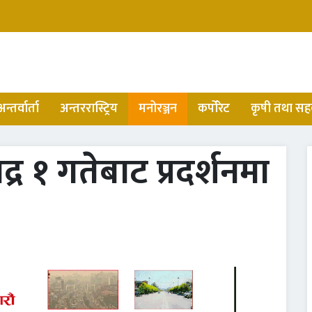
अन्तर्वार्ता
अन्तररास्ट्रिय
मनोरञ्जन
कर्पोरेट
कृषी तथा सह
द्र १ गतेबाट प्रदर्शनमा