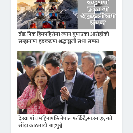
ब्रोड पिक हिमपहिरोमा ज्यान गुमाएका आरोहीको
सम्झनामा हङकङमा श्रद्धाञ्जली सभा सम्पन्न
देउवा पाँच महिनापछि नेपाल फर्किँदै,साउन २६ गते
साँझ काठमाडौं आइपुग्ने