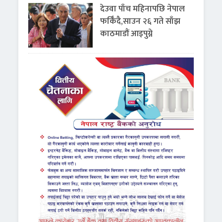
देउवा पाँच महिनापछि नेपाल
फर्किँदै,साउन २६ गते साँझ
काठमाडौं आइपुग्ने