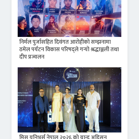
निर्मल पुर्जासहित दिवंगत आरोहीको सम्झनामा
ठमेल पर्यटन विकास परिषद्ले गर्‍यो श्रद्धाञ्जली तथा
दीप प्रज्वलन
मिस युनिभर्स नेपाल २०२६ को ग्रान्ड अडिसन