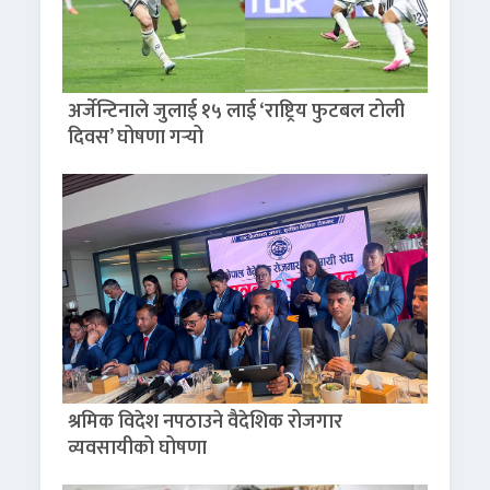
अर्जेन्टिनाले जुलाई १५ लाई ‘राष्ट्रिय फुटबल टोली
दिवस’ घोषणा गर्‍यो
श्रमिक विदेश नपठाउने वैदेशिक रोजगार
व्यवसायीको घोषणा