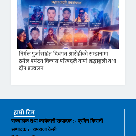
निर्मल पुर्जासहित दिवंगत आरोहीको सम्झनामा
ठमेल पर्यटन विकास परिषद्ले गर्‍यो श्रद्धाञ्जली तथा
दीप प्रज्वलन
हाम्रो टिम
सञ्चालक तथा कार्यकारी सम्पादक :- प्रविन किराती
सम्पादक :- रामराजा केसी