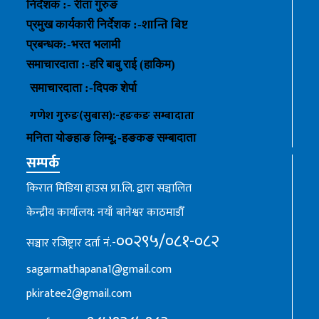
निर्देशक :- रीता गुरुङ
शान्ति बिष्ट
प्रमुख कार्यकारी निर्देशक :-
प्रबन्धक
:-
भरत भलामी
समाचारदाता :-हरि बाबु राई (हाकिम)
समाचारदाता :-
दिपक शेर्पा
गणेश गुरुङ(सुबास):-हङकङ
सम्बादाता
मनिता योङहाङ
लिम्बू:-
हङकङ
सम्बादाता
सम्पर्क
किरात मिडिया हाउस प्रा.लि. द्वारा सञ्चालित
केन्द्रीय कार्यालय: नयाँ बानेश्वर काठमाडौँ
००२९५/०८१-०८२
सञ्चार रजिष्ट्रार दर्ता नं.-
sagarmathapana1@gmail.com
pkiratee2@gmail.com