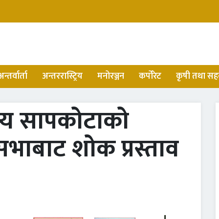
अन्तर्वार्ता
अन्तररास्ट्रिय
मनोरञ्जन
कर्पोरेट
कृषी तथा सह
्य सापकोटाको
सभाबाट शोक प्रस्ताव