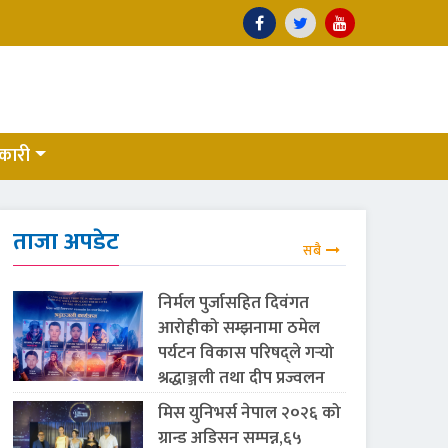
कारी
ताजा अपडेट
सबै
निर्मल पुर्जासहित दिवंगत
आरोहीको सम्झनामा ठमेल
पर्यटन विकास परिषद्ले गर्‍यो
श्रद्धाञ्जली तथा दीप प्रज्वलन
मिस युनिभर्स नेपाल २०२६ को
ग्रान्ड अडिसन सम्पन्न,६५