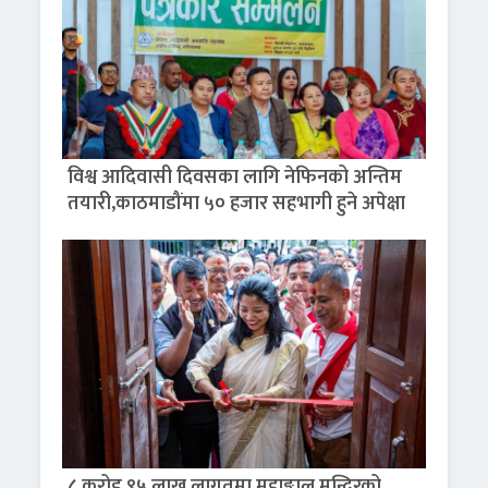
विश्व आदिवासी दिवसका लागि नेफिनको अन्तिम
तयारी,काठमाडौंमा ५० हजार सहभागी हुने अपेक्षा
८ करोड ९५ लाख लागतमा महाङ्काल मन्दिरको