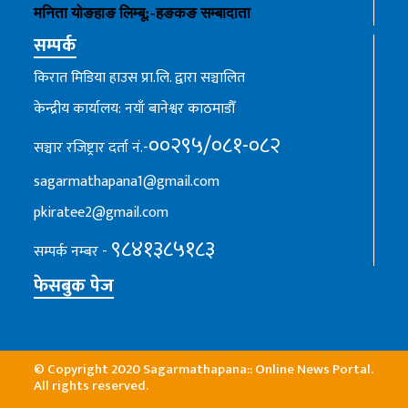
मनिता योङहाङ
लिम्बू:-
हङकङ
सम्बादाता
सम्पर्क
किरात मिडिया हाउस प्रा.लि. द्वारा सञ्चालित
केन्द्रीय कार्यालय: नयाँ बानेश्वर काठमाडौँ
००२९५/०८१-०८२
सञ्चार रजिष्ट्रार दर्ता नं.-
sagarmathapana1@gmail.com
pkiratee2@gmail.com
९८४१३८५१८३
सम्पर्क नम्बर -
फेसबुक पेज
© Copyright 2020 Sagarmathapana:: Online News Portal.
All rights reserved.