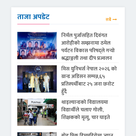
ताजा अपडेट
सबै
निर्मल पुर्जासहित दिवंगत
आरोहीको सम्झनामा ठमेल
पर्यटन विकास परिषद्ले गर्‍यो
श्रद्धाञ्जली तथा दीप प्रज्वलन
मिस युनिभर्स नेपाल २०२६ को
ग्रान्ड अडिसन सम्पन्न,६५
प्रतिस्पर्धीबाट २५ जना छनोट
हुँदै
थाइल्यान्डको विद्यालयमा
विद्यार्थीले चलाए गोली,
शिक्षकको मृत्यु, चार घाइते
ब्रोड पिक हिमपहिरोमा ज्यान