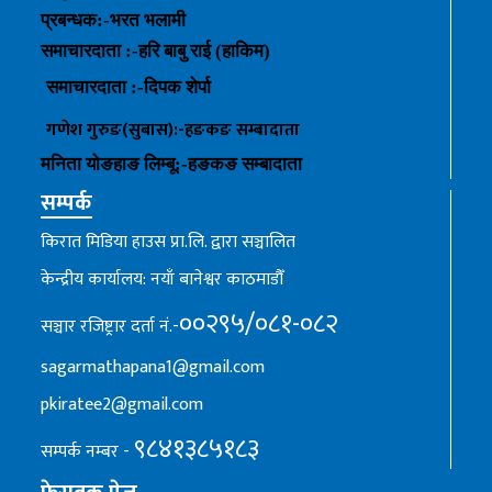
प्रबन्धक
:-
भरत भलामी
समाचारदाता :-हरि बाबु राई (हाकिम)
समाचारदाता :-
दिपक शेर्पा
गणेश गुरुङ(सुबास):-हङकङ
सम्बादाता
मनिता योङहाङ
लिम्बू:-
हङकङ
सम्बादाता
सम्पर्क
किरात मिडिया हाउस प्रा.लि. द्वारा सञ्चालित
केन्द्रीय कार्यालय: नयाँ बानेश्वर काठमाडौँ
००२९५/०८१-०८२
सञ्चार रजिष्ट्रार दर्ता नं.-
sagarmathapana1@gmail.com
pkiratee2@gmail.com
९८४१३८५१८३
सम्पर्क नम्बर -