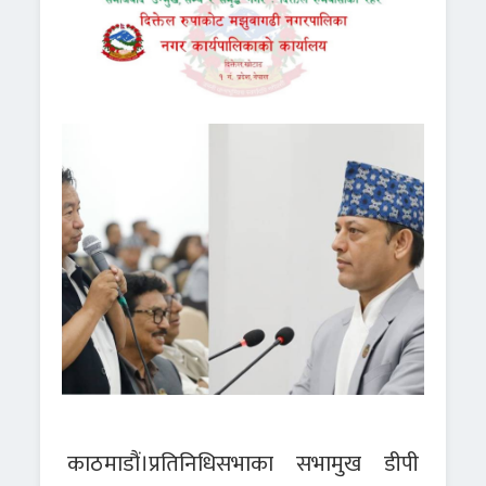
काठमाडौं।प्रतिनिधिसभाका सभामुख डीपी