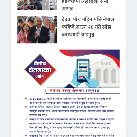
हङकङमा श्रद्धाञ्जली सभा
सम्पन्न
देउवा पाँच महिनापछि नेपाल
फर्किँदै,साउन २६ गते साँझ
काठमाडौं आइपुग्ने