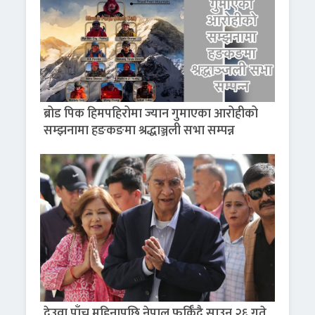
ब्रोड पिक हिमपहिरोमा ज्यान गुमाएका आरोहीको
सम्झनामा हङकङमा श्रद्धाञ्जली सभा सम्पन्न
देउवा पाँच महिनापछि नेपाल फर्किँदै,साउन २६ गते