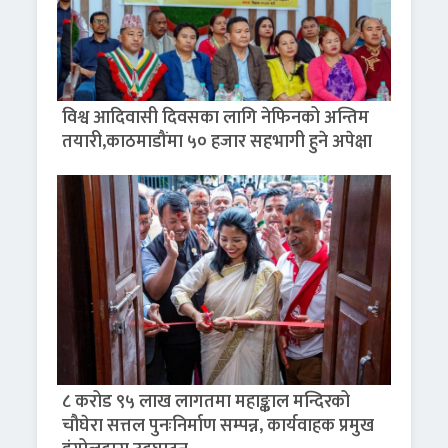
विश्व आदिवासी दिवसका लागि नेफिनको अन्तिम
तयारी,काठमाडौंमा ५० हजार सहभागी हुने अपेक्षा
८ करोड ९५ लाख लागतमा महाङ्काल मन्दिरको
चौघेरा सत्तल पुनःनिर्माण सम्पन्न, कार्यवाहक प्रमुख