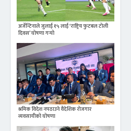
अर्जेन्टिनाले जुलाई १५ लाई ‘राष्ट्रिय फुटबल टोली
दिवस’ घोषणा गर्‍यो
श्रमिक विदेश नपठाउने वैदेशिक रोजगार
व्यवसायीको घोषणा