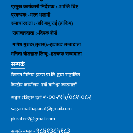
शान्ति बिष्ट
प्रमुख कार्यकारी निर्देशक :-
प्रबन्धक
:-
भरत भलामी
समाचारदाता :-हरि बाबु राई (हाकिम)
समाचारदाता :-
दिपक शेर्पा
गणेश गुरुङ(सुबास):-हङकङ
सम्बादाता
मनिता योङहाङ
लिम्बू:-
हङकङ
सम्बादाता
सम्पर्क
किरात मिडिया हाउस प्रा.लि. द्वारा सञ्चालित
केन्द्रीय कार्यालय: नयाँ बानेश्वर काठमाडौँ
००२९५/०८१-०८२
सञ्चार रजिष्ट्रार दर्ता नं.-
sagarmathapana1@gmail.com
pkiratee2@gmail.com
९८४१३८५१८३
सम्पर्क नम्बर -