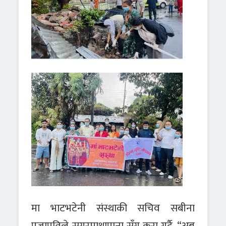
मा भाटभटेनी संस्थाकी सचिव
सबीना
प्रजापति
ले सगरमाथापाना सँग कुरा गर्दै, “अब