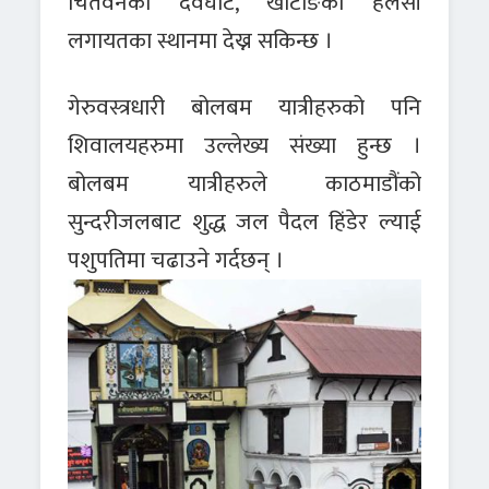
चितवनको देवघाट, खोटाङको हलेसी
लगायतका स्थानमा देख्न सकिन्छ ।
गेरुवस्त्रधारी बोलबम यात्रीहरुको पनि
शिवालयहरुमा उल्लेख्य संख्या हुन्छ ।
बोलबम यात्रीहरुले काठमाडौंको
सुन्दरीजलबाट शुद्ध जल पैदल हिंडेर ल्याई
पशुपतिमा चढाउने गर्दछन् ।