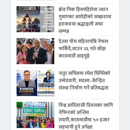
ब्रोड पिक हिमपहिरोमा ज्यान
गुमाएका आरोहीको सम्झनामा
हङकङमा श्रद्धाञ्जली सभा
सम्पन्न
देउवा पाँच महिनापछि नेपाल
फर्किँदै,साउन २६ गते साँझ
काठमाडौं आइपुग्ने
नाट्टा सचिवमा रमेश घिमिरेको
उम्मेदवारी, सदस्य–केन्द्रित
संस्था निर्माण गर्ने प्रतिबद्धता
विश्व आदिवासी दिवसका लागि
नेफिनको अन्तिम
तयारी,काठमाडौंमा ५० हजार
सहभागी हुने अपेक्षा