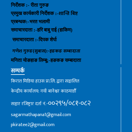
निर्देशक :- रीता गुरुङ
शान्ति बिष्ट
प्रमुख कार्यकारी निर्देशक :-
प्रबन्धक
:-
भरत भलामी
समाचारदाता :-हरि बाबु राई (हाकिम)
समाचारदाता :-
दिपक शेर्पा
गणेश गुरुङ(सुबास):-हङकङ
सम्बादाता
मनिता योङहाङ
लिम्बू:-
हङकङ
सम्बादाता
सम्पर्क
किरात मिडिया हाउस प्रा.लि. द्वारा सञ्चालित
केन्द्रीय कार्यालय: नयाँ बानेश्वर काठमाडौँ
००२९५/०८१-०८२
सञ्चार रजिष्ट्रार दर्ता नं.-
sagarmathapana1@gmail.com
pkiratee2@gmail.com