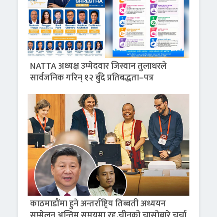
NATTA अध्यक्ष उम्मेदवार जिस्वान तुलाधरले
सार्वजनिक गरिन् १२ बुँदे प्रतिबद्धता–पत्र
काठमाडौंमा हुने अन्तर्राष्ट्रिय तिब्बती अध्ययन
सम्मेलन अन्तिम समयमा रद्द,चीनको चासोबारे चर्चा