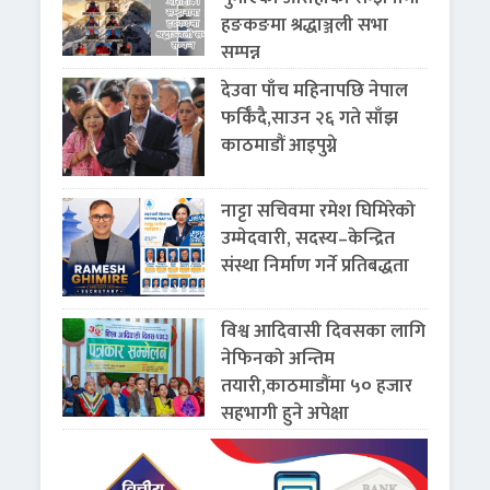
हङकङमा श्रद्धाञ्जली सभा
सम्पन्न
देउवा पाँच महिनापछि नेपाल
फर्किँदै,साउन २६ गते साँझ
काठमाडौं आइपुग्ने
नाट्टा सचिवमा रमेश घिमिरेको
उम्मेदवारी, सदस्य–केन्द्रित
संस्था निर्माण गर्ने प्रतिबद्धता
विश्व आदिवासी दिवसका लागि
नेफिनको अन्तिम
तयारी,काठमाडौंमा ५० हजार
सहभागी हुने अपेक्षा