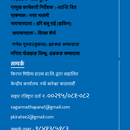
शान्ति बिष्ट
प्रमुख कार्यकारी निर्देशक :-
प्रबन्धक
:-
भरत भलामी
समाचारदाता :-हरि बाबु राई (हाकिम)
समाचारदाता :-
दिपक शेर्पा
गणेश गुरुङ(सुबास):-हङकङ
सम्बादाता
मनिता योङहाङ
लिम्बू:-
हङकङ
सम्बादाता
सम्पर्क
किरात मिडिया हाउस प्रा.लि. द्वारा सञ्चालित
केन्द्रीय कार्यालय: नयाँ बानेश्वर काठमाडौँ
००२९५/०८१-०८२
सञ्चार रजिष्ट्रार दर्ता नं.-
sagarmathapana1@gmail.com
pkiratee2@gmail.com
९८४१३८५१८३
सम्पर्क नम्बर -