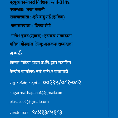
शान्ति बिष्ट
प्रमुख कार्यकारी निर्देशक :-
प्रबन्धक
:-
भरत भलामी
समाचारदाता :-हरि बाबु राई (हाकिम)
समाचारदाता :-
दिपक शेर्पा
गणेश गुरुङ(सुबास):-हङकङ
सम्बादाता
मनिता योङहाङ
लिम्बू:-
हङकङ
सम्बादाता
सम्पर्क
किरात मिडिया हाउस प्रा.लि. द्वारा सञ्चालित
केन्द्रीय कार्यालय: नयाँ बानेश्वर काठमाडौँ
००२९५/०८१-०८२
सञ्चार रजिष्ट्रार दर्ता नं.-
sagarmathapana1@gmail.com
pkiratee2@gmail.com
९८४१३८५१८३
सम्पर्क नम्बर -