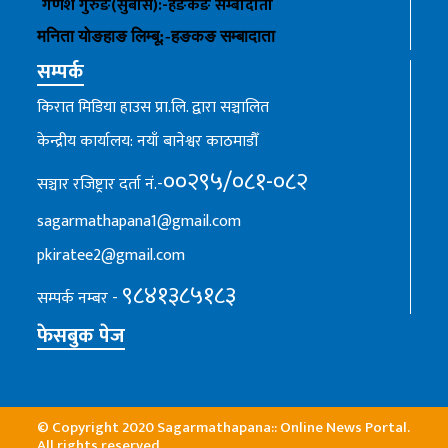
गणेश गुरुङ(सुबास):-हङकङ
सम्बादाता
मनिता योङहाङ
लिम्बू:-
हङकङ
सम्बादाता
सम्पर्क
किरात मिडिया हाउस प्रा.लि. द्वारा सञ्चालित
केन्द्रीय कार्यालय: नयाँ बानेश्वर काठमाडौँ
००२९५/०८१-०८२
सञ्चार रजिष्ट्रार दर्ता नं.-
sagarmathapana1@gmail.com
pkiratee2@gmail.com
९८४१३८५१८३
सम्पर्क नम्बर -
फेसबुक पेज
© Copyright 2020 Sagarmathapana:: Online News Portal.
All rights reserved.