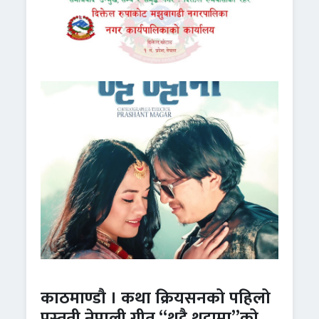
काठमाण्डौ । कथा क्रियसनको पहिलो
प्रस्तुती नेपाली गीत “थट्टै थट्टामा”को