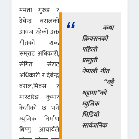
ममता गुरुङ र
देबेन्द्र बरालको
कथा
आवज रहेको उक्त
क्रियसनको
गीतको शब्द
पहिलो
अधिकारी,
सम्राट
प्रस्तुती
संगित संराट
नेपाली गीत
अधिकारी र देबेन्द्र
“थट्टै
बराल,मिक्स र
थट्टामा”को
मास्टरिङ कुमार
म्युजिक
केसीको छ भने
भिडियो
म्युजिक निर्माण
सार्वजनिक
बिष्णु आचार्यले