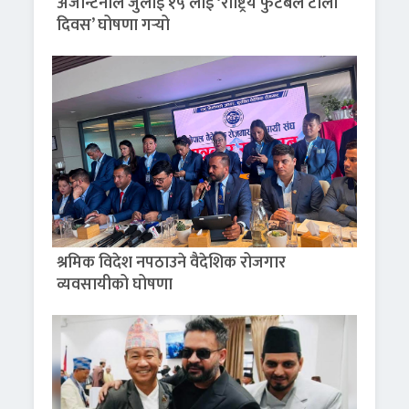
अर्जेन्टिनाले जुलाई १५ लाई ‘राष्ट्रिय फुटबल टोली
दिवस’ घोषणा गर्‍यो
श्रमिक विदेश नपठाउने वैदेशिक रोजगार
व्यवसायीको घोषणा