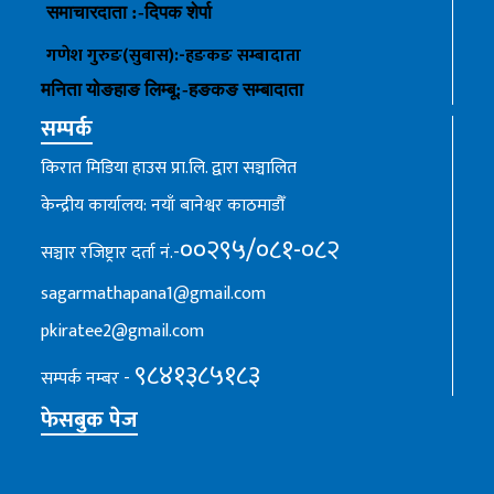
समाचारदाता :-
दिपक शेर्पा
गणेश गुरुङ(सुबास):-हङकङ
सम्बादाता
मनिता योङहाङ
लिम्बू:-
हङकङ
सम्बादाता
सम्पर्क
किरात मिडिया हाउस प्रा.लि. द्वारा सञ्चालित
केन्द्रीय कार्यालय: नयाँ बानेश्वर काठमाडौँ
००२९५/०८१-०८२
सञ्चार रजिष्ट्रार दर्ता नं.-
sagarmathapana1@gmail.com
pkiratee2@gmail.com
९८४१३८५१८३
सम्पर्क नम्बर -
फेसबुक पेज