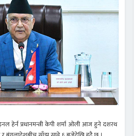
 हेर्न प्रधानमन्त्री केपी शर्मा ओली आज हुने दशरथ
 बंगलादेशबीच साँझ साढे ६ बजेदेखि हुदै छ ।