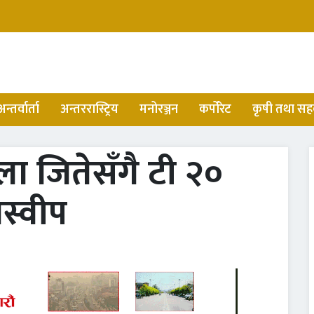
अन्तर्वार्ता
अन्तररास्ट्रिय
मनोरञ्जन
कर्पोरेट
कृषी तथा सह
ला जितेसँगै टी २०
स्वीप