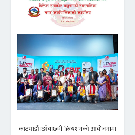
काठमाडौं।छाँयाछवी क्रियशनको आयोजनामा