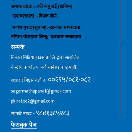
समाचारदाता :-हरि बाबु राई (हाकिम)
समाचारदाता :-
दिपक शेर्पा
गणेश गुरुङ(सुबास):-हङकङ
सम्बादाता
मनिता योङहाङ
लिम्बू:-
हङकङ
सम्बादाता
सम्पर्क
किरात मिडिया हाउस प्रा.लि. द्वारा सञ्चालित
केन्द्रीय कार्यालय: नयाँ बानेश्वर काठमाडौँ
००२९५/०८१-०८२
सञ्चार रजिष्ट्रार दर्ता नं.-
sagarmathapana1@gmail.com
pkiratee2@gmail.com
९८४१३८५१८३
सम्पर्क नम्बर -
फेसबुक पेज