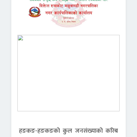
हङकङ-हङकङको कुल जनसंख्याको करिब