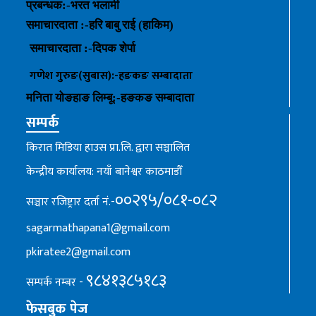
प्रबन्धक
:-
भरत भलामी
समाचारदाता :-हरि बाबु राई (हाकिम)
समाचारदाता :-
दिपक शेर्पा
गणेश गुरुङ(सुबास):-हङकङ
सम्बादाता
मनिता योङहाङ
लिम्बू:-
हङकङ
सम्बादाता
सम्पर्क
किरात मिडिया हाउस प्रा.लि. द्वारा सञ्चालित
केन्द्रीय कार्यालय: नयाँ बानेश्वर काठमाडौँ
००२९५/०८१-०८२
सञ्चार रजिष्ट्रार दर्ता नं.-
sagarmathapana1@gmail.com
pkiratee2@gmail.com
९८४१३८५१८३
सम्पर्क नम्बर -
फेसबुक पेज