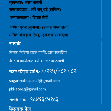
प्रबन्धक
:-
भरत भलामी
समाचारदाता :-हरि बाबु राई (हाकिम)
समाचारदाता :-
दिपक शेर्पा
गणेश गुरुङ(सुबास):-हङकङ
सम्बादाता
मनिता योङहाङ
लिम्बू:-
हङकङ
सम्बादाता
सम्पर्क
किरात मिडिया हाउस प्रा.लि. द्वारा सञ्चालित
केन्द्रीय कार्यालय: नयाँ बानेश्वर काठमाडौँ
००२९५/०८१-०८२
सञ्चार रजिष्ट्रार दर्ता नं.-
sagarmathapana1@gmail.com
pkiratee2@gmail.com
९८४१३८५१८३
सम्पर्क नम्बर -
फेसबुक पेज