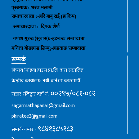
प्रबन्धक
:-
भरत भलामी
समाचारदाता :-हरि बाबु राई (हाकिम)
समाचारदाता :-
दिपक शेर्पा
गणेश गुरुङ(सुबास):-हङकङ
सम्बादाता
मनिता योङहाङ
लिम्बू:-
हङकङ
सम्बादाता
सम्पर्क
किरात मिडिया हाउस प्रा.लि. द्वारा सञ्चालित
केन्द्रीय कार्यालय: नयाँ बानेश्वर काठमाडौँ
००२९५/०८१-०८२
सञ्चार रजिष्ट्रार दर्ता नं.-
sagarmathapana1@gmail.com
pkiratee2@gmail.com
९८४१३८५१८३
सम्पर्क नम्बर -